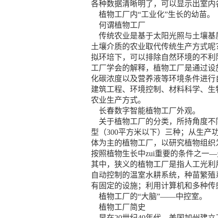
各种数据清晰明了，可以显示出室内各
植物工厂内“工业化”生长的幼苗。
何谓植物工厂
传统农业是基于太阳光照与土壤基质
土壤介质的农业取代传统生产方式呢
拟环培下，可以排除自然环境的不利限制
工厂学会的解释，植物工厂是通过设
化碳浓度以及营养液等环境条件进行
建筑工程、环境控制、材料科学、生
农业生产方式。
长春数字智能植物工厂外观。
关于植物工厂的分类，所持角度不同，
型（300平方米以下）三种；从生
体为主的植物工厂，以研究植物组织
按照植物生长中zui重要的条件之
其中，狭义的植物工厂是指人工光利
自动控制的温室水耕系统，种苗繁殖
有固定的设施；利用计算机和多种传
植物工厂的“大脑”——中控室。
植物工厂简史
早在20世纪40年代，美国加州建