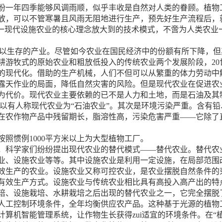
一年四季能够风调雨顺，似乎丰收是自然对人类的眷顾。植物工
放，可以不管寒暑且风雨无阻地进行生产，预先好生产流程后，
这一现代设施农业的核心理念放大到的技术模式，不啻为人类农业
赖以生存的产业。尽管如今农业在国民经济中的份额有所下降，
耕游牧式的原始农业和粗放低投入的传统农业两个发展阶段，20
的现代化。借助的生产机械，人们不但可以从繁重的体力劳动中
露天作业的局面，降低自然灾害的风险。但是现代农业在促进农
为代价。现代农业主要依赖的已不是人力和土地，而是石油及其制
9倍，所以有人称现代农业为“石油农业”。其次是环境污染严重。含
在农作物产品中残留期长，脂溶性高，污染危害严重——它除了
照惯例1000平方米以上为大型植物工厂。
科学家们纷纷提出现代农业的替代模式——替代农业。替代农
业、设施农业等等。其中设施农业是利用一定设施，在局部范围
效生产的农业。设施农业又称可控农业，是农业摆脱自然条件的
有效生产方式。设施农业与传统农业相比具有高投入高产出的特
培、设施栽培、水耕栽培之后出现的替代农业之一，它完全摆脱
人工控制环境条件，全年均衡供应农产品。这种基于光源的植物
算机智能管理系统，让作物生长获得zui适宜的环境条件。在“