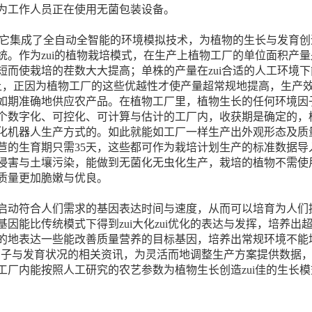
为工作人员正在使用无菌包装设备。
它集成了全自动全智能的环境模拟技术，为植物的生长与发育创造
统。作为zui的植物栽培模式，在生产上植物工厂的单位面积产
短而使栽培的茬数大大提高；单株的产量在zui合适的人工环境
以上，正因为植物工厂的这些优越性才使产量超常规地提高，生产
期准确地供应农产品。在植物工厂里，植物生长的任何环境因
个数字化、可控化、可计算与估计的工厂内，收获期是确定的，
化机器人生产方式的。如此就能如工厂一样生产出外观形态及质
莴苣的生育期只需35天，这些都可作为栽培计划生产的标准数据
侵害与土壤污染，能做到无菌化无虫化生产，栽培的植物不需使
质量更加脆嫩与优良。
动符合人们需求的基因表达时间与速度，从而可以培育为人们提
因能比传统模式下得到zui大化zui优化的表达与发挥，培养
的地表达一些能改善质量营养的目标基因，培养出常规环境不能
生长因子与发育状况的相关资讯，为灵活而地调整生产方案提供数
工厂内能按照人工研究的农艺参数为植物生长创造zui佳的生长