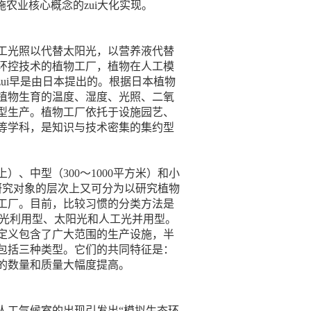
农业核心概念的zui大化实现。
工光照以代替太阳光，以营养液代替
环控技术的植物工厂，植物在人工模
念zui早是由日本提出的。根据日本植物
植物生育的温度、湿度、光照、二氧
型生产。植物工厂依托于设施园艺、
等学科，是知识与技术密集的集约型
、中型（300～1000平方米）和小
研究对象的层次上又可分为以研究植物
工厂。目前，比较习惯的分类方法是
工光利用型、太阳光和人工光并用型。
定义包含了广大范围的生产设施，半
包括三种类型。它们的共同特征是：
的数量和质量大幅度提高。
人工气候室的出现引发出“模拟生态环