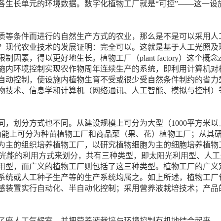
生长单元的环境数据。数字化植物工厂就是“可控”——这一设施
等条件而进行的自然生产方式的农业，那么是不是可以采用人
？现代农业技术的发展证明：完全可以。这就是基于人工光照及
因素，得以更好地生长。植物工厂（plant factory）这个概
施内环境控制实现农作物周年连续生产的系统，即利用计算机对
自动控制，使设施内植物生育不受或很少受自然条件制约的省力
物技术、信息学和计算机（网络通讯、人工智能、模拟与控制）
划分方式也不同。从建设规模上可分为大型（1000平方米以上）
产功能上可分为种苗植物工厂和商品菜（果、花）植物工厂；从其
为主的组织培养植物工厂，以研究植物细胞为主的细胞培养植物
一—光能的利用方式来划分，共有三种类型，即太阳光利用型、人
用型，而广义的植物工厂则包括了这三种类型。植物工厂的广义
系统或人工种子生产等的生产系统均属之。如上所述，植物工厂
感装置实行自动化、半自动化控制；采用营养液栽培技术；产品
立了座人工气候室，并把营养液栽培与环境控制有机地结合起来。