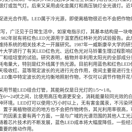
银灯或氙气灯。后来又采用卤化金属灯和高压钠灯全光谱灯。近年
促进光合作用。LED属于冷光源，即使离植物很近也不会把作物
 Diode的缩写，广泛见于日常生活中，如家电指示灯，其基本结构是一
982年就有将红色LED光源用于温室西红柿补光的试验报告。此
持系统的相关技术之一开展研究。1987年一威斯康辛大学的研
千叶大学进行了有关LED红色光、远红色光对马铃薯生理过程影
工厂和组培室的试验。研究表明，植物并非利用太阳光的全部成分
耗电量大，特别是红外线属于热光源。目前利用蓝色和红色LED
天吸收红、蓝等限定波长的光进行光合作用，夜间主要是进行生长
LED集中特定波长的光均衡地照射作物，不仅可以调节作物开花
节能LED组合灯管，其能耗仅是日光灯的1/5〜1/8。
在6～24伏之间，比使用高压电源更安全，消耗能量较同光效的白
种环境。LED灯可以使用5万小时以上，无有害金属汞，不污染
，置于离植物很近的地方也不会把作物烤伤，其光利用率很高，
工厂的因素主要有两个方面，一是与广域的光谱范围的其他人工光
随着芯片技术的不断发展，蓝色LED成本将大幅度降低，一些经
重要的推动作用。