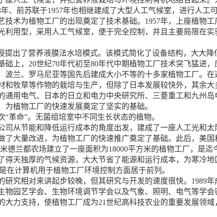
53年、前苏联于1957年也相继建成了大型人工气候室，进行人
艺技术为植物工厂的出现奠定了技术基础。1957年，上座植物
光利用型，采用人工气候室，便于完全控制，并且主要局限在实
er教授提出了营养液膜法水培模式。该模式简化了设备结构，大大
础上，20世纪70年代初至80年代中期植物工厂技术突飞猛进
，波兰、罗马尼亚等国先后建成大小不等的十多家植物工厂。在
材和牧草等作物的栽培与生产，但除了日本发展较快外，其余大
的通用电气、日本的日立和电力中央研究所、三菱重工和九州岛
，为植物工厂的快速发展奠定了坚实的基础。
“革命”。无菌组培室中不同生长状态的植物。
森公司从节能和降低运行成本的角度出发，建成了一座人工光和太
做了大量改进，为植物工厂的快速推广奠定了基础。此后，美国
米德兰都农场建立了一座面积为18000平方米的植物工厂，是迄今
了得天独厚的气候资源，大大节省了能源和运行成本，为寒冷地
其是在计算机用于植物工厂环境控制方面居于前列。
研究相对来讲起步较晚，但其研究与开发的速度很快。1989年
生物园艺学会、生物环境调节学会以及气象、照明、电气等学会
的大力支持，使植物工厂成为21世纪高科技农业的重要发展领域