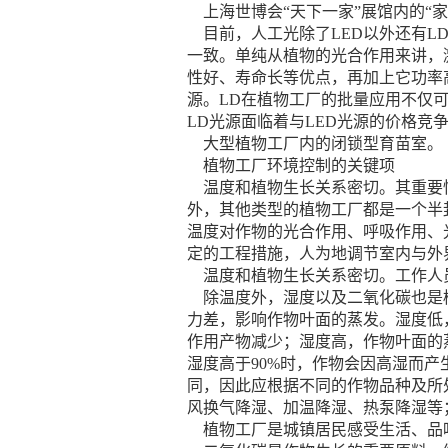
上海世博会“天下一家”展馆内的“家
目前，人工光除了LED以外还有L
一致。单纯从植物的光合作用来讲，
性好、寿命长等优点，再加上它功率
源。LD在植物工厂的批量应用不仅
LD光源面临着与LED光源的价格竞
大型植物工厂内的闭锁型育苗室。
植物工厂环境控制的关键项
温度和植物生长关系密切。其重要性
外，其他类型的植物工厂都是一个半
温度对作物的光合作用、呼吸作用、
定的工程措施，人为地调节室内与外
温度和植物生长关系密切。工作人
除温度外，湿度以及二氧化碳也是植
力差，影响作物叶面的蒸发。湿度低
作用产物减少；湿度高，作物叶面的
湿度高于90%时，作物会因高湿而
同，因此应根据不同的作物品种及所
风换气降湿、加温降湿、热泵降湿等
植物工厂是城镇居民感受生活、品味