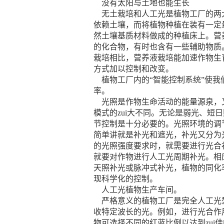
没有太阳与土地也能生长
无土栽培和人工光是植物工厂的两大
依赖土壤，而将植物种植在装有一定
然土壤基质材料做成的种植床上。营
的化合物，有时也含有一些辅助物质
栽培相比，营养液栽培能加速作物生
方式加以控制和改变。
植物工厂内的“智能控制系统”使我
率。
光照是作物生命活动的能量源泉，又
模式的zui大不同。无论是弱光、
节控制是十分必要的。光照环境的调
简单讲就是补光和遮光，补光又分为
的光照强度要求时，就需要进行光合
就要对作物进行人工光周期补光。相
天照补光或脉冲式补光，植物的同化
现科学化的控制。
人工光植物生产车间。
严格意义的植物工厂是完全人工光型
收特定波长的光。例如，进行光合作用
物可选择不同的红蓝比例以达到zu