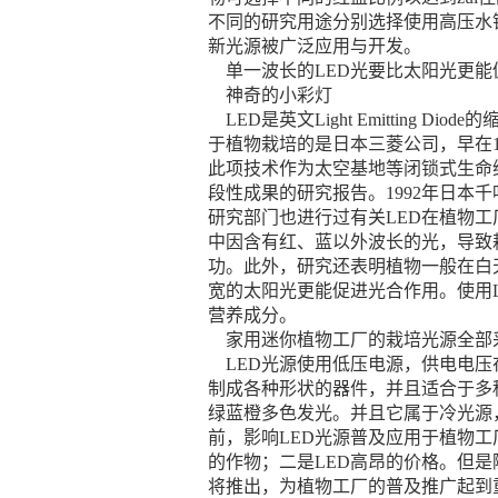
不同的研究用途分别选择使用高压水
新光源被广泛应用与开发。
单一波长的LED光要比太阳光更能
神奇的小彩灯
LED是英文Light Emitting
于植物栽培的是日本三菱公司，早在1
此项技术作为太空基地等闭锁式生命维
段性成果的研究报告。1992年日本
研究部门也进行过有关LED在植物
中因含有红、蓝以外波长的光，导致
功。此外，研究还表明植物一般在白
宽的太阳光更能促进光合作用。使用
营养成分。
家用迷你植物工厂的栽培光源全部采用
LED光源使用低压电源，供电电压
制成各种形状的器件，并且适合于多
绿蓝橙多色发光。并且它属于冷光源
前，影响LED光源普及应用于植物
的作物；二是LED高昂的价格。但是
将推出，为植物工厂的普及推广起到