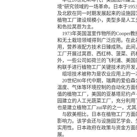
境”研究领域的一场革命。日本于19
及北欧在同一时期发展起来的设施园
植物工厂建设规模小，类型多是人工
和色拉莴苣为主。
1973年英国温室作物所的Coop
和无土栽培领域得到广泛应用。在此基
用，营养液配方技术日臻成熟。此间
工厂开展过莴苣、西红柿、菠菜、药
外，一些公司如荷兰的飞利浦、美国
构联手进行植物工厂关键技术的开发
组培技术被称为是农业应用上的一次
20世纪80年代中期，瑞典的爱伯
温度、气体等环境控制的自动化方面
值的植物工厂，美国的亚基塔尼约卢·
园建立的人工光蔬菜工厂，充分利用
也是建立植物工厂zui早的之一，尤
与欧美相比，日本在植物工厂方面的
影响力。该学会还与设施园艺学会、
实用性。日本政府在政策与资金方面
展。