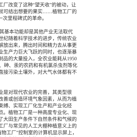
厂改变了这种“望天收”的被动，让
就可结出想要的果实……植物工厂的
一次里程碑式的革命。
但其基本功能却是其他产业无法取代
世纪随着科学技术的进步，传统农业
解放出来，腾出时间和精力去从事更
业生产力巨大飞跃的同时，也逐渐暴
品的大量投入，全农业能耗从1950
有铅、砷、汞的农药和有机氯杀虫剂等化
直接污染土壤外，对大气水体都有不
业是对现代农业的完善，其类型很
改善或创造环境气象因素，从而为植
束缚、实现工厂化生产和产业化经
点。植物工厂是一种高度专业化、现
了大田生产条件下自然条件和气候的
工厂与常见的人工大棚种植意义上的
植物工厂”控制室的计算机显示屏上，