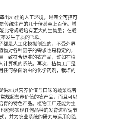
出zui佳的人工环境，是完全可控可
量是传统生产的几十倍甚至上百倍。增
下能比常规栽培有更大的生物量；在栽
效率发生了质的飞跃。
子都是人工化模拟创造的，不受外界
植物对各种因子的需求也是稳定的，
量一致符合标准的农产品，譬如在植
导入计算机的系统。再次，植物工厂是
用任何杀菌治虫的化学药剂，栽培的
供zui具营养价值与口味的蔬菜或者
出超常规超营养价值的农产品，而且可以
培育的特色产品。植物工厂还能为生
据，也能够实现任何品种的发育进程调节
模式，并为农业系统的研究与运用创造