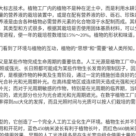
标志技术。植物工厂内的植物不是种在泥土中，而是利用水耕
量的营养液的栽培装置中，或是在配有营养液的砂、砾石、珍珠
养液是由含各种植物必需营养元素的化合物溶于水配制而成。其
。其类型和方式很多，根据其栽培是否使用固体基质材料，可以
育进程，使一年的栽培茬数增加15%～20%。植物的形状和味道
们看到了环境与植物的互动，植物的“思想”和“需要”被人类所知
是某些作物完成生命周期的重要信息。人工光源是植物工厂中z
短日照或强光、长日照都可能成为某些作物生长发育的限制因子，
节，是根据作物的种类及生育阶段，通过一定的措施创造良好的
光合补光和光周期补光。在高纬度地区或连续阴天造成光强和光
补光；而对于光周期敏感的作物，特别是在光周期的临界期，当
应的，遮光部分也分为光合遮光和光周期遮光。在数字植物工厂内
率得到zui大化的发挥，而且光照时间与光质可以按人们栽培的
的，它创造了一个完全人工的工业化生产环境。植物生长并不
和开花时，蓝色450纳米波长有利于植物长叶，而红色660纳
i佳的使用效果。早期的人工光选择多是在生长室内组合使用大量