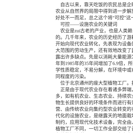
自古以来，靠天吃饭的农民总是企盼
农业从自然界的局限中得到进一步解
好处不一而足，总之这个将“可控”
可控——设施农业的关键词
农业是zui古老的产业，也是人类
的。几千年来，农业的历史经历了游
开始向现代农业转化，先表现为设备
大范围的劳动生产，还有效地改变了
露出许多缺点。先是以消耗大量能源
年到1985年的35年间增加了6.
学性质稳定，不易分解，在环境中或
同程度的污染。
位于北京通州的座大型植物工厂。按
正是由于现代农业存在着诸多弊端，
多，如有机农业、生态农业、持续农
物生长提供良好的环境条件而进行有
营、由传统农业向集约型农业转变的
代化的设施农业，是继露天的地面栽
制约，应用现代化技术设备，完全由
植物工厂不同，一切工作全部交给了计