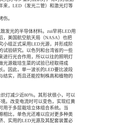
来，LED（发光二管）和激光灯等
烤伤。
块电致发光的半导体材料。zui早将LED用
后，美国航空航天局（NASA）也把
究小组正式采用LED光源，并形成阶
响的试验研究。以色列和台湾省的一些
来进行光合作用，所以以往的照明灯
做光源栽培生菜的试验已经取得成
。因此，单一波长的LED要比波段
与结实，而且还能控制株高和植物的
炽灯减少近80％。其形状很小，可以
环境。改变电流时可以变色，实现红黄
可用于多层栽培立体组合系统。当
源相比，单色光还难以应对更多种类
济、实用的LED光源及其配套装置必