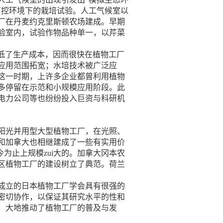
工可控环境下的栽培试验。人工气候室以
工厂在丹麦约克里斯顿农场建成。早期
验室内，试验作物品种单一，以芹菜
降低了生产成本，因而很快在植物工厂
，应用范围拓宽；水培技术被广泛应
这一时期，上许多企业都曾利用植物
多停留在示范和小规模应用阶段。此
电力公司等也纷纷投入巨资与科研机
阳光并用型大型植物工厂，在光照、
和加拿大也相继建成了一些有实用价
为止上规模zui大的。加拿大冈本农
区植物工厂的建设树立了典范。荷兰
成立的日本植物工厂学会具有很强的
密切协作，以保证其研究水平的性和
，大地推动了植物工厂的普及与发