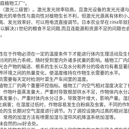
庭植物工厂”。
D（激光二级管）。激光发光效率较高，且激光设备的发光光谱
激光的单色性与直向性对植物生长不利，但激光光源具有体积小
高、发光效率好、可以用电流直接调节。日本农业早在1994年
可以解决21世纪的粮食不足问题,而且连能源和资源不足的问题也
争。
在于作物必须在一定的温度条件下才能进行体内生理活动及生
封闭的热力系统，随时受到室内外诸多扰量的影响。植物工厂内
光合产物的输送、根系的生长以及水分和养分的吸收均有着显著
界环境之间的热量变化，使温度维持在作物生长需要的水平。
员需要每天定时检测叶菜生产车间里的温度。
物工厂的两个重要环控指标。植物工厂内空气相对湿度决定了
，作物叶面蒸发量大，严重时导致根部供水不足，作物体内水分
蒸发量小，严重时体内水分过多，导致茎叶增大，影响产量。湿
产生病害；在湿度过低时，作物容易发生白粉病及虫害。不同的作
处的生长期对空气湿度进行调节。为了调控设施内过高的相对湿
；常用的加湿方法有喷雾加湿与湿帘风机降温系统加湿等。
自然的zui好去处。