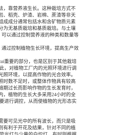
法，靠营养液生长。这种栽培方式不
岩、稻壳、炉渣、岩棉、蔗渣等非天
组成成分通常包括水和含矿物质元素
分为无基质栽培和基质栽培。与土壤
，可以通过控制营养液的种类和数量等
，通过控制植物生长环境，提高生产效
ui重要的部分，也是区别于其他栽培
因此，对植物工厂内的光照环境进行调
光照环境，以提高作物的光合效率。
照时数不足时，或整体作物具有较高
暗期过长而影响作物的生长发育时，
，植物的生长大多采用24小时的全
需要进行调控，从而使植物的光形态实
需要可见光中的所有波长，而只是吸
米则有利于开花及结果，针对不同的植
的荧光灯与少量的白炽灯，有时则根据