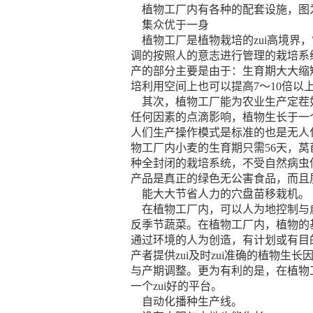
植物工厂内有各种的配套设施，图
集众优于一身
植物工厂是植物栽培的zui高境界，
调的按照人的意志进行管理的栽培系
产的部分主要是由于：生育期大大缩
培利用空间上也可以提高7～10倍
其次，植物工厂能为农业生产定茬如
任何因素的点滴影响，植物生长于一
人们生产操作模式是标准的也是无人
物工厂内小麦的生育期只需56天，
种全封闭的栽培系统，不受自然病虫
产品是真正的绿色无公害食品，而且
能大大节省人力的穴盘苗移栽机。
在植物工厂内，可以人为地控制与启
反季节蔬菜。在植物工厂内，植物的基
通过环境的人为创造，有计划或有目
产者提供zui及时zui准确的植物
与产期调整。更为有利的是，在植物
一个zui好的平台。
自动化播种生产线。